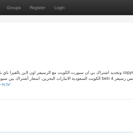
Groups
Register
Login
-tv.tv/