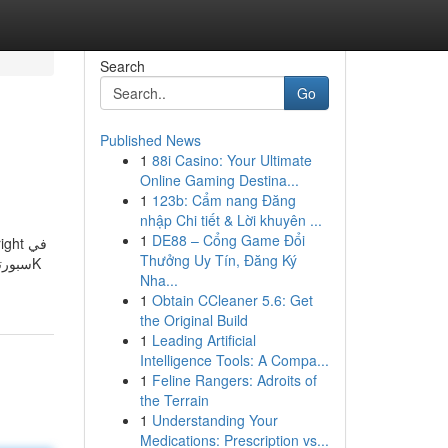
Search
Go
Published News
1
88i Casino: Your Ultimate
Online Gaming Destina...
1
123b: Cẩm nang Đăng
nhập Chi tiết & Lời khuyên ...
1
DE88 – Cổng Game Đổi
Thưởng Uy Tín, Đăng Ký
Nha...
1
Obtain CCleaner 5.6: Get
the Original Build
1
Leading Artificial
Intelligence Tools: A Compa...
1
Feline Rangers: Adroits of
the Terrain
1
Understanding Your
Medications: Prescription vs...