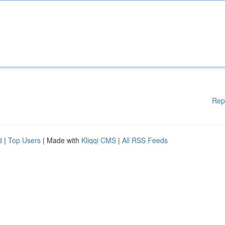
Rep
d
|
Top Users
| Made with
Kliqqi CMS
|
All RSS Feeds