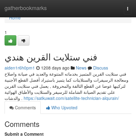
Home
gatherbookmarks
Togg
navi
Home
1
فني ستلايت القرين هندي
aiden1r6h0pm1
1208 days ago
News
Discuss
فني ستلايت القرين المتميز بخدماته المتنوعة والعديد في صيانة واصلاح
ومعالجة الرسيفرات والستلايتات كما يتميز باستيراد أفضل القطع الأجنبية
لتركيبها عوضا عن القطع التالفة والمحروقة , يعمل فني ستلايت القرين
على تقديم الصيانة الشاملة للرسيفر والستلايت والأطباق الهوائية
والدشات .
https://satkuwait.com/satellite-technician-alqurain/
Comments
Who Upvoted
Comments
Submit a Comment