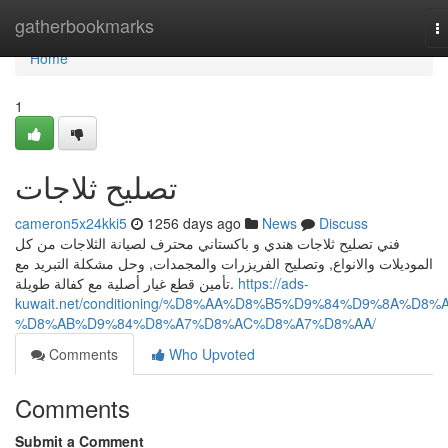
Home
gatherbookmarks
T
na
Home
1
تصليح ثلاجات
cameron5x24kki5
1256 days ago
News
Discuss
فني تصليح ثلاجات هندي و باكستاني محترف لصيانة الثلاجات من كل
الموديلات والانواع, وتصليح الفريزرات والمجمدات, وحل مشكلة التبريد مع
تأمين قطع غيار أصلية مع كفالة طويلة.
https://ads-
kuwait.net/conditioning/%D8%AA%D8%B5%D9%84%D9%8A%D8%
%D8%AB%D9%84%D8%A7%D8%AC%D8%A7%D8%AA/
Comments
Who Upvoted
Comments
Submit a Comment