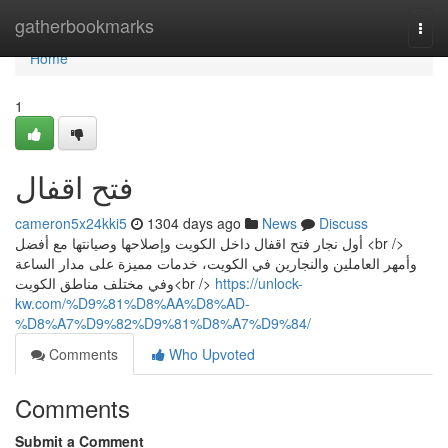
Home
gatherbookmarks
Togg
navi
Home
1
فتح اقفال
cameron5x24kki5
1304 days ago
News
Discuss
أول نجار فتح اقفال داخل الكويت وإصلاحها وصيانتها مع أفضل <br />
وأمهر العاملين والنجارين في الكويت، خدمات مميزة على مدار الساعة
وفي مختلف مناطق الكويت<br />
https://unlock-
kw.com/%D9%81%D8%AA%D8%AD-
%D8%A7%D9%82%D9%81%D8%A7%D9%84/
Comments
Who Upvoted
Comments
Submit a Comment