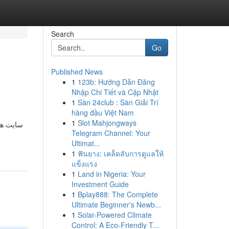
Search
Go
Published News
1
123b: Hướng Dẫn Đăng
Nhập Chi Tiết và Cập Nhật
1
Sàn 24club : Sàn Giải Trí
hàng đầu Việt Nam
1
Slot Mahjongways
سایت های
Telegram Channel: Your
Ultimat...
1
ฟันยาง: เคล็ดลับการดูแลให้
แข็งแรง
1
Land in Nigeria: Your
Investment Guide
1
Bplay888: The Complete
Ultimate Beginner's Newb...
1
Solar-Powered Climate
Control: A Eco-Friendly T...