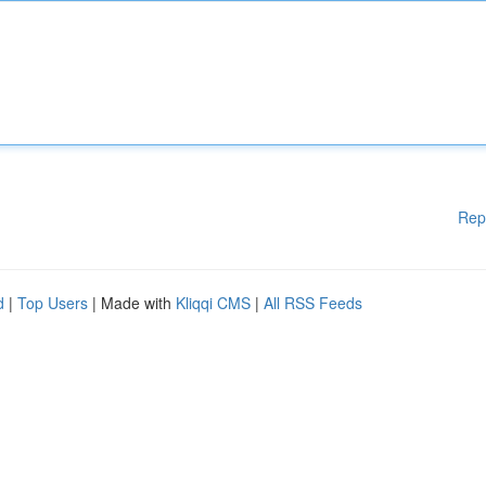
Rep
d
|
Top Users
| Made with
Kliqqi CMS
|
All RSS Feeds