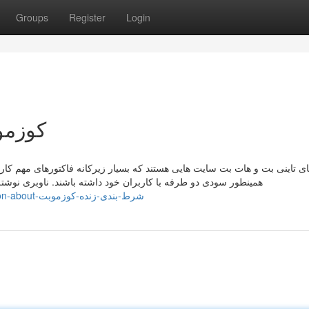
Groups
Register
Login
e Rule for کوزموبت
 تاینی بت و هات بت سایت هایی هستند که بسیار زیرکانه فاکتورهای مهم کاربر
همینطور سودی دو طرفه با کاربران خود داشته باشند. ناوبری نوشته
https://marco75297.gynoblog.com/12139120/fascination-about-شرط-بندی-زنده-کوزموبت